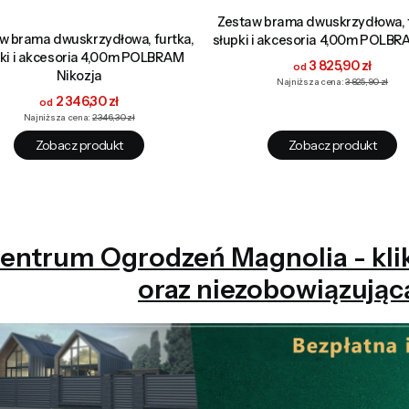
Zestaw brama dwuskrzydłowa, f
w brama dwuskrzydłowa, furtka,
słupki i akcesoria 4,00m POLB
pki i akcesoria 4,00m POLBRAM
Cena promocyjna
3 825,90 zł
Nikozja
Najniższa cena:
3 825,90 zł
Cena promocyjna
2 346,30 zł
Najniższa cena:
2 346,30 zł
Zobacz produkt
Zobacz produkt
entrum Ogrodzeń Magnolia - klikn
oraz niezobowiązując