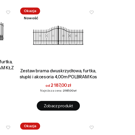
Okazja
Nowość
urtka,
RAM KŁZ
Zestaw brama dwuskrzydłowa, furtka,
słupki i akcesoria 4,00m POLBRAM Kos
Cena promocyjna
2 187,00 zł
Najniższa cena:
2 187,00 zł
Zobacz produkt
Okazja