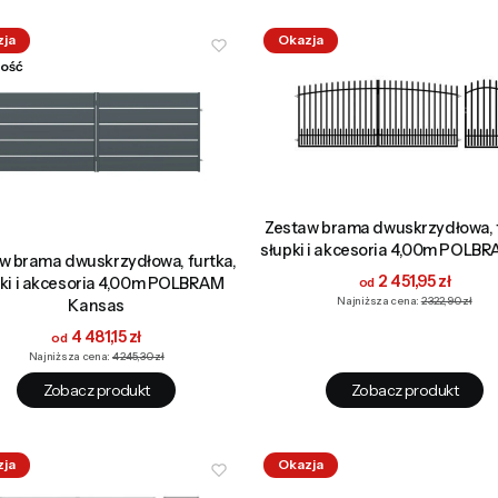
zja
Okazja
ość
Zestaw brama dwuskrzydłowa, f
słupki i akcesoria 4,00m POLB
w brama dwuskrzydłowa, furtka,
Cena promocyjna
2 451,95 zł
pki i akcesoria 4,00m POLBRAM
Najniższa cena:
2 322,90 zł
Kansas
Cena promocyjna
4 481,15 zł
Najniższa cena:
4 245,30 zł
Zobacz produkt
Zobacz produkt
zja
Okazja