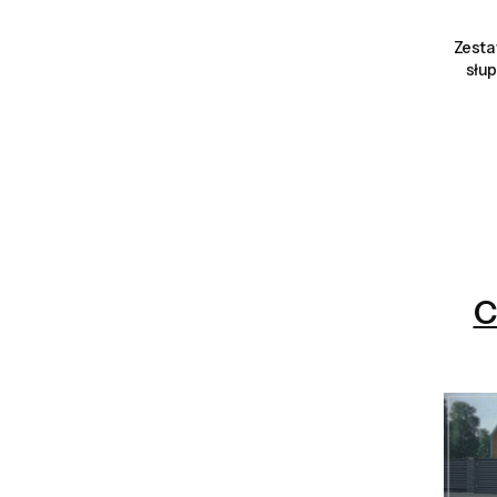
Zesta
słu
C