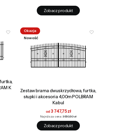
Zobacz produkt
Okazja
Nowość
urtka,
BRAM K
Zestaw brama dwuskrzydłowa, furtka,
słupki i akcesoria 4,00m POLBRAM
Kabul
Cena promocyjna
3 747,75 zł
Najniższa cena:
3 550,50 zł
Zobacz produkt