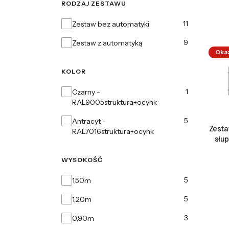
RODZAJ ZESTAWU
Rodzaj zestawu
11
Zestaw bez automatyki
9
Zestaw z automatyką
Oka
KOLOR
Kolor
1
Czarny -
RAL9005struktura+ocynk
5
Antracyt -
Zesta
RAL7016struktura+ocynk
słu
WYSOKOŚĆ
Wysokość
5
1,50m
5
1,20m
3
0,90m