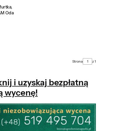
urtka,
RAM Oda
Strona
z 1
ij i uzyskaj bezpłatną
ą wycenę!