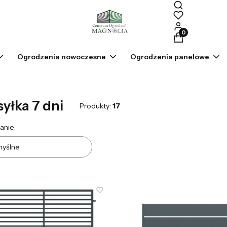
Produkty w kosz
Ogrodzenia nowoczesne
Ogrodzenia panelowe
yłka 7 dni
Produkty:
17
a produktów
anie:
yślne