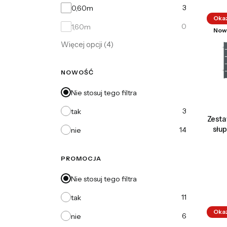
3
0,60m
Oka
0
1,60m
Now
Więcej opcji (4)
NOWOŚĆ
Nie stosuj tego filtra
3
tak
Zesta
słu
14
nie
PROMOCJA
Nie stosuj tego filtra
11
tak
Oka
6
nie