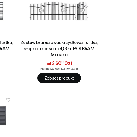
urtka,
Zestaw brama dwuskrzydłowa, furtka,
LBRAM
słupki i akcesoria 4,00m POLBRAM
Monako
Cena promocyjna
2 601,10 zł
Najniższa cena:
2 464,20 zł
Zobacz produkt