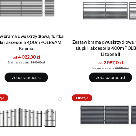
w brama dwuskrzydłowa, furtka,
Zestaw brama dwuskrzydłowa, f
pki i akcesoria 4,00m POLBRAM
słupki i akcesoria 4,00m PO
Ksenia
Lizbona II
Cena promocyjna
4 022,30 zł
Cena promocyjna
2 981,10 zł
Najniższa cena:
3 810,60 zł
Najniższa cena:
2 981,10 zł
Zobacz produkt
Zobacz produkt
zja
Okazja