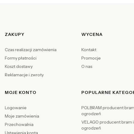
Linki w stopce
ZAKUPY
WYCENA
Czas realizacji zamówienia
Kontakt
Formy płatności
Promocje
Koszt dostawy
O nas
Reklamacje i zwroty
MOJE KONTO
POPULARNE KATEGO
Logowanie
POLBRAM producent bram
ogrodzeń
Moje zamówienia
VELAGO producent bram i
Przechowalnia
ogrodzeń
Ustawienia konta