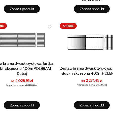
Zobacz produkt
Zobacz produkt
zja
Okazja
w brama dwuskrzydłowa, furtka,
Zestaw brama dwuskrzydłowa, f
pki i akcesoria 4,00m POLBRAM
słupki i akcesoria 4,00m POL
Dubaj
Cena promocyjna
2 271,45 zł
Cena promocyjna
4 028,95 zł
Najniższa cena:
2 151,90 zł
Najniższa cena:
4 028,95 zł
Zobacz produkt
Zobacz produkt