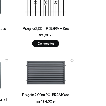
nsas
Przęsło 2,00m POLBRAM Kos
Cena
319,00 zł
Do koszyka
Przęsło 2,00m POLBRAM Oda
na II
Cena
484,00 zł