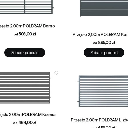
zęsło 2,00m POLBRAM Berno
Cena
503,00 zł
Przęsło 2,00m POLBRAM Ka
Cena
895,00 zł
Zobacz produkt
Zobacz produkt
zęsło 2,00m POLBRAM Ksenia
Przęsło 2,00m POLBRAM Lizbo
Cena
464,00 zł
Cena
659,00 zł