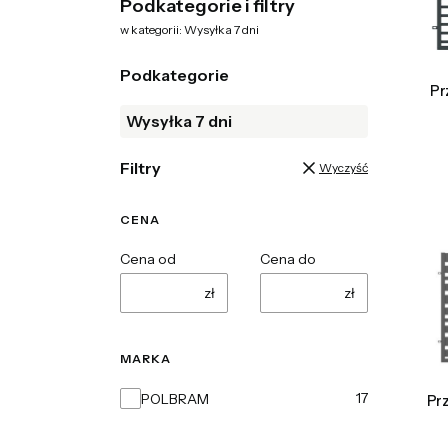
Podkategorie i filtry
w kategorii: Wysyłka 7 dni
Podkategorie
Pr
Wysyłka 7 dni
Filtry
Wyczyść
CENA
Cena od
Cena do
zł
zł
MARKA
Marka
17
POLBRAM
Pr