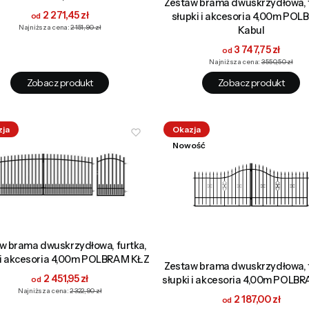
Zestaw brama dwuskrzydłowa, f
Cena promocyjna
2 271,45 zł
słupki i akcesoria 4,00m PO
Najniższa cena:
2 151,90 zł
Kabul
Cena promocyjna
3 747,75 zł
Najniższa cena:
3 550,50 zł
Zobacz produkt
Zobacz produkt
zja
Okazja
Nowość
w brama dwuskrzydłowa, furtka,
i i akcesoria 4,00m POLBRAM KŁZ
Zestaw brama dwuskrzydłowa, f
Cena promocyjna
2 451,95 zł
słupki i akcesoria 4,00m POLB
Najniższa cena:
2 322,90 zł
Cena promocyjna
2 187,00 zł