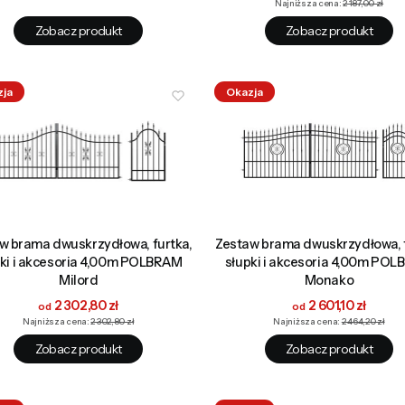
Najniższa cena:
2 187,00 zł
Zobacz produkt
Zobacz produkt
zja
Okazja
w brama dwuskrzydłowa, furtka,
Zestaw brama dwuskrzydłowa, f
pki i akcesoria 4,00m POLBRAM
słupki i akcesoria 4,00m PO
Milord
Monako
Cena promocyjna
Cena promocyjna
2 302,80 zł
2 601,10 zł
Najniższa cena:
2 302,80 zł
Najniższa cena:
2 464,20 zł
Zobacz produkt
Zobacz produkt