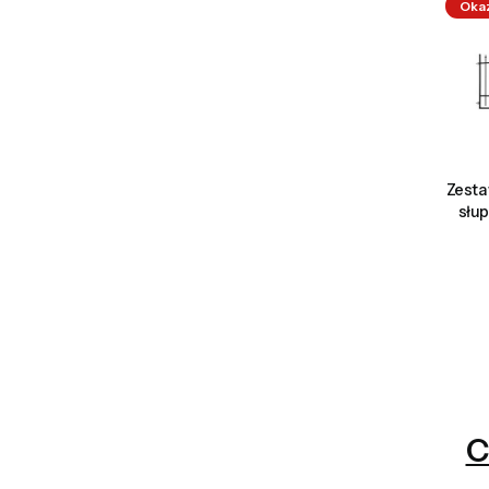
Oka
Zesta
słu
C