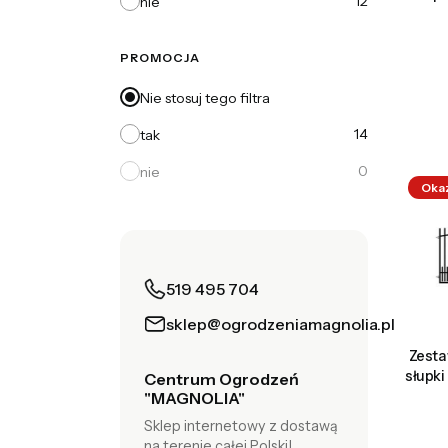
12
nie
PROMOCJA
Nie stosuj tego filtra
14
tak
0
nie
Oka
519 495 704
sklep@ogrodzeniamagnolia.pl
Zesta
słupk
Centrum Ogrodzeń
"MAGNOLIA"
Sklep internetowy z dostawą
na terenie całej Polski!