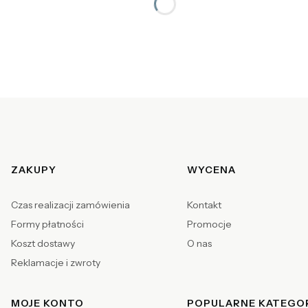
Linki w stopce
ZAKUPY
WYCENA
Czas realizacji zamówienia
Kontakt
Formy płatności
Promocje
Koszt dostawy
O nas
Reklamacje i zwroty
MOJE KONTO
POPULARNE KATEGO