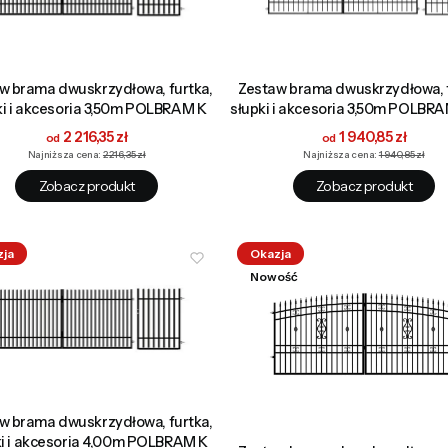
w brama dwuskrzydłowa, furtka,
Zestaw brama dwuskrzydłowa, f
ki i akcesoria 3,50m POLBRAM K
słupki i akcesoria 3,50m POLBR
Cena promocyjna
Cena promocyjna
2 216,35 zł
1 940,85 zł
Najniższa cena:
2 216,35 zł
Najniższa cena:
1 940,85 zł
Zobacz produkt
Zobacz produkt
zja
Okazja
Nowość
w brama dwuskrzydłowa, furtka,
ki i akcesoria 4,00m POLBRAM K