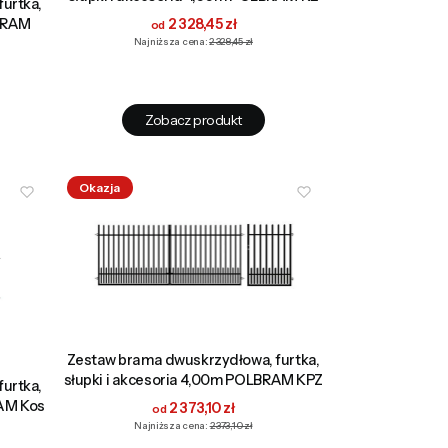
urtka,
Cena promocyjna
LBRAM
2 328,45 zł
Najniższa cena:
2 328,45 zł
Zobacz produkt
Okazja
Zestaw brama dwuskrzydłowa, furtka,
słupki i akcesoria 4,00m POLBRAM KPZ
urtka,
RAM Kos
Cena promocyjna
2 373,10 zł
Najniższa cena:
2 373,10 zł