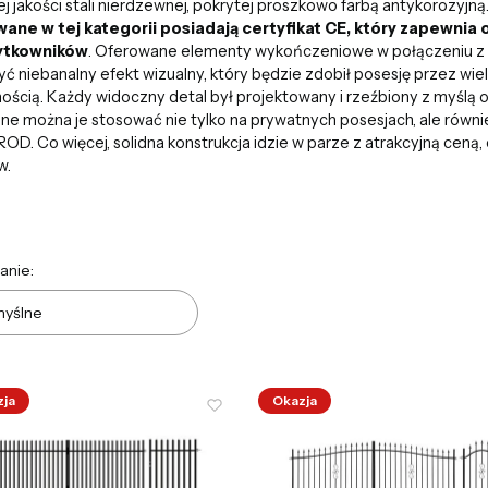
j jakości stali nierdzewnej, pokrytej proszkowo farbą antykorozyjn
ane w tej kategorii posiadają certyfikat CE, który zapewnia
żytkowników
. Oferowane elementy wykończeniowe w połączeniu z
ć niebanalny efekt wizualny, który będzie zdobił posesję przez wi
nością. Każdy widoczny detal był projektowany i rzeźbiony z myślą
zne można je stosować nie tylko na prywatnych posesjach, ale równi
 ROD. Co więcej, solidna konstrukcja idzie w parze z atrakcyjną ceną,
w.
a produktów
anie:
yślne
zja
Okazja