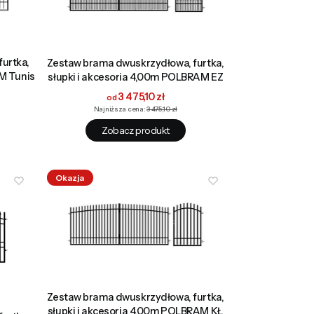
urtka,
Zestaw brama dwuskrzydłowa, furtka,
AM Tunis
słupki i akcesoria 4,00m POLBRAM EZ
Cena promocyjna
3 475,10 zł
Najniższa cena:
3 475,10 zł
Zobacz produkt
Okazja
Zestaw brama dwuskrzydłowa, furtka,
słupki i akcesoria 4,00m POLBRAM KŁ