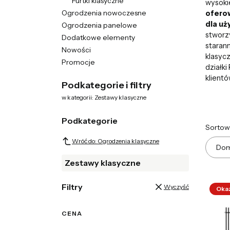
Furtki klasyczne
wysokie
Ogrodzenia nowoczesne
oferow
dla u
Ogrodzenia panelowe
stworzy
Dodatkowe elementy
staran
Nowości
klasyc
Promocje
działki
Koniec menu
klientó
Podkategorie i filtry
w kategorii: Zestawy klasyczne
Podkategorie
List
Sortow
Wróć do: Ogrodzenia klasyczne
Dom
Zestawy klasyczne
Filtry
Wyczyść
Oka
CENA