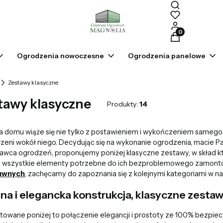
Produkty w kosz
Ogrodzenia nowoczesne
Ogrodzenia panelowe
Zestawy klasyczne
tawy klasyczne
Produkty:
14
 domu wiąże się nie tylko z postawieniem i wykończeniem samego
rzeni wokół niego. Decydując się na wykonanie ogrodzenia, macie 
awca ogrodzeń, proponujemy poniżej klasyczne zestawy, w skład 
i wszystkie elementy potrzebne do ich bezproblemowego zamontow
uwnych
, zachęcamy do zapoznania się z kolejnymi kategoriami w n
dna i elegancka konstrukcja, klasyczne zest
towane poniżej to połączenie elegancji i prostoty ze 100% bezpi