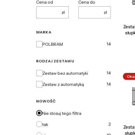
Cena od
Cena do
zł
zł
Zesta
MARKA
słup
Marka
14
POLBRAM
RODZAJ ZESTAWU
Rodzaj zestawu
14
Zestaw bez automatyki
Oka
14
Zestaw z automatyką
NOWOŚĆ
Nie stosuj tego filtra
2
tak
Zesta
słup