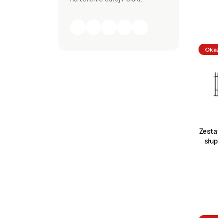
Oka
Zesta
słu