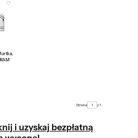
urtka,
LBRAM
Strona
z 1
ij i uzyskaj bezpłatną
ą wycenę!