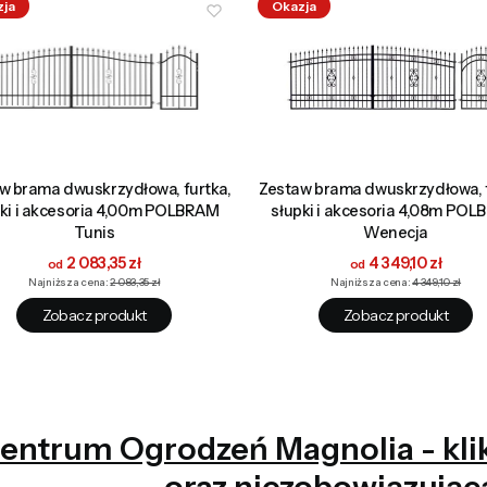
zja
Okazja
w brama dwuskrzydłowa, furtka,
Zestaw brama dwuskrzydłowa, f
pki i akcesoria 4,00m POLBRAM
słupki i akcesoria 4,08m PO
Tunis
Wenecja
Cena promocyjna
Cena promocyjna
2 083,35 zł
4 349,10 zł
Najniższa cena:
2 083,35 zł
Najniższa cena:
4 349,10 zł
Zobacz produkt
Zobacz produkt
entrum Ogrodzeń Magnolia - klikn
oraz niezobowiązując