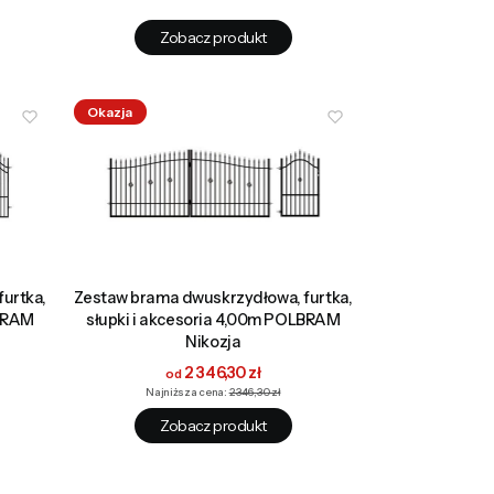
Zobacz produkt
Okazja
urtka,
Zestaw brama dwuskrzydłowa, furtka,
LBRAM
słupki i akcesoria 4,00m POLBRAM
Nikozja
Cena promocyjna
2 346,30 zł
Najniższa cena:
2 346,30 zł
Zobacz produkt