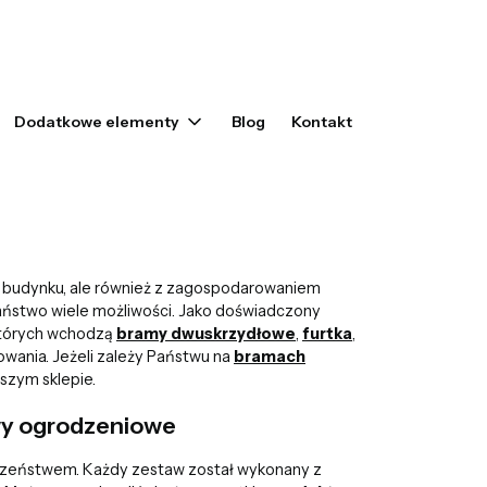
yku: 0. Zobacz szczegóły
Dodatkowe elementy
Blog
Kontakt
 budynku, ale również z zagospodarowaniem
Państwo wiele możliwości. Jako doświadczony
których wchodzą
bramy dwuskrzydłowe
,
furtka
,
ania. Jeżeli zależy Państwu na
bramach
aszym sklepie.
awy ogrodzeniowe
eczeństwem. Każdy zestaw został wykonany z