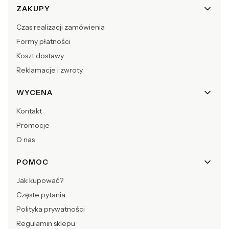
Linki w stopce
ZAKUPY
Czas realizacji zamówienia
Formy płatności
Koszt dostawy
Reklamacje i zwroty
WYCENA
Kontakt
Promocje
O nas
POMOC
Jak kupować?
Częste pytania
Polityka prywatności
Regulamin sklepu