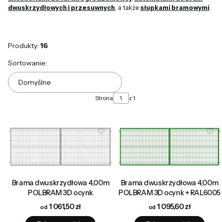
dwuskrzydłowych i przesuwnych
, a także
słupkami bramowymi
.
Produkty:
16
Lista produktów
Sortowanie:
Domyślne
Strona
z 1
Brama dwuskrzydłowa 4,00m
Brama dwuskrzydłowa 4,00m
POLBRAM 3D ocynk
POLBRAM 3D ocynk + RAL6005
Cena
Cena
1 061,50 zł
1 095,60 zł