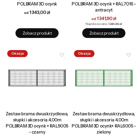
POLBRAM 3D ocynk
POLBRAM 3D ocynk + RAL7016 -
antracyt
Cena
1 343,00 zł
Cena promocyjna
1 341,90 zł
Najniższa cena:
1 341,90 zł
Zobacz produkt
Zobacz produkt
Okazja
Okazja
Zestaw brama dwuskrzydłowa,
Zestaw brama dwuskrzydłowa,
słupki i akcesoria 4,00m
słupki i akcesoria 4,00m
POLBRAM 3D ocynk + RAL9005
POLBRAM 3D ocynk+ RAL6005 -
- czarny
zielony