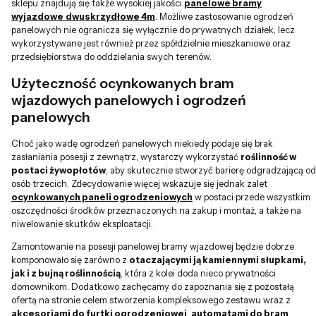
sklepu znajdują się także wysokiej jakości
panelowe bramy
wyjazdowe
dwuskrzydłowe 4m
. Możliwe zastosowanie ogrodzeń
panelowych nie ogranicza się wyłącznie do prywatnych działek, lecz
wykorzystywane jest również przez spółdzielnie mieszkaniowe oraz
przedsiębiorstwa do oddzielania swych terenów.
Użyteczność ocynkowanych bram
wjazdowych panelowych i ogrodzeń
panelowych
Choć jako wadę ogrodzeń panelowych niekiedy podaje się brak
zasłaniania posesji z zewnątrz, wystarczy wykorzystać
roślinność w
postaci żywopłotów
, aby skutecznie stworzyć barierę odgradzającą od
osób trzecich. Zdecydowanie więcej wskazuje się jednak zalet
ocynkowanych paneli ogrodzeniowych
w postaci przede wszystkim
oszczędności środków przeznaczonych na zakup i montaż, a także na
niwelowanie skutków eksploatacji.
Zamontowanie na posesji panelowej bramy wjazdowej będzie dobrze
komponowało się zarówno z
otaczającymi ją kamiennymi słupkami,
jak i z bujną roślinnością
, która z kolei doda nieco prywatności
domownikom. Dodatkowo zachęcamy do zapoznania się z pozostałą
ofertą na stronie celem stworzenia kompleksowego zestawu wraz z
akcesoriami do furtki ogrodzeniowej
,
automatami do bram