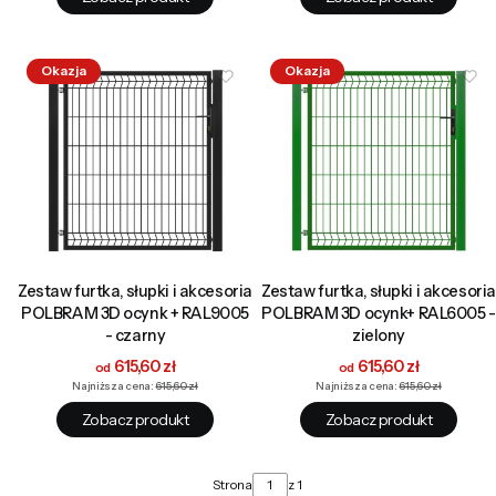
Okazja
Okazja
Zestaw furtka, słupki i akcesoria
Zestaw furtka, słupki i akcesoria
POLBRAM 3D ocynk + RAL9005
POLBRAM 3D ocynk+ RAL6005 -
- czarny
zielony
Cena promocyjna
Cena promocyjna
615,60 zł
615,60 zł
Najniższa cena:
615,60 zł
Najniższa cena:
615,60 zł
Zobacz produkt
Zobacz produkt
Strona
z 1