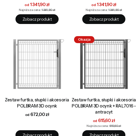
Cena promocyjna
Cena promocyjna
1 341,90 zł
1 341,90 zł
Najniższa cena:
1 341,90 zł
Najniższa cena:
1 341,90 zł
Zobacz produkt
Zobacz produkt
Okazja
Zestaw furtka, słupki i akcesoria
Zestaw furtka, słupki i akcesoria
POLBRAM 3D ocynk
POLBRAM 3D ocynk + RAL7016 -
antracyt
Cena
672,00 zł
Cena promocyjna
615,60 zł
Najniższa cena:
615,60 zł
Zobacz produkt
Zobacz produkt