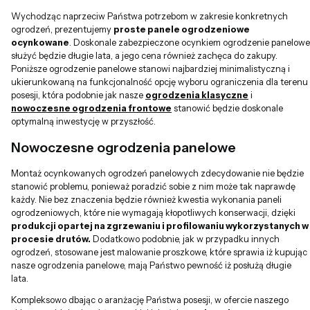
Wychodząc naprzeciw Państwa potrzebom w zakresie konkretnych
ogrodzeń, prezentujemy
proste panele ogrodzeniowe
ocynkowane
. Doskonale zabezpieczone ocynkiem ogrodzenie panelowe
służyć będzie długie lata, a jego cena również zachęca do zakupy.
Poniższe ogrodzenie panelowe stanowi najbardziej minimalistyczną i
ukierunkowaną na funkcjonalność opcję wyboru ograniczenia dla terenu
posesji, która podobnie jak nasze
ogrodzenia klasyczne
i
nowoczesne ogrodzenia frontowe
stanowić będzie doskonale
optymalną inwestycję w przyszłość.
Nowoczesne ogrodzenia panelowe
Montaż ocynkowanych ogrodzeń panelowych zdecydowanie nie będzie
stanowić problemu, ponieważ poradzić sobie z nim może tak naprawdę
każdy. Nie bez znaczenia będzie również kwestia wykonania paneli
ogrodzeniowych, które nie wymagają kłopotliwych konserwacji, dzięki
produkcji opartej na zgrzewaniu i profilowaniu wykorzystanych w
procesie drutów.
Dodatkowo podobnie, jak w przypadku innych
ogrodzeń, stosowane jest malowanie proszkowe, które sprawia iż kupując
nasze ogrodzenia panelowe, mają Państwo pewność iż posłużą długie
lata.
Kompleksowo dbając o aranżację Państwa posesji, w ofercie naszego