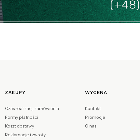
Linki w stopce
ZAKUPY
WYCENA
Czas realizacji zamówienia
Kontakt
Formy płatności
Promocje
Koszt dostawy
O nas
Reklamacje i zwroty