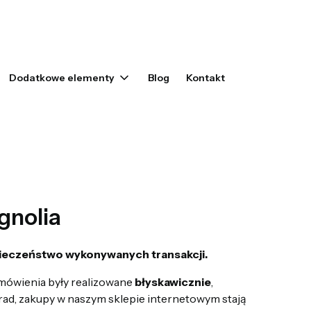
yku: 0. Zobacz szczegóły
Dodatkowe elementy
Blog
Kontakt
nolia
ieczeństwo wykonywanych transakcji.
amówienia były realizowane
błyskawicznie
,
rad, zakupy w naszym sklepie internetowym stają