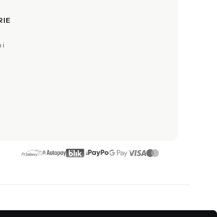
RIE
 i