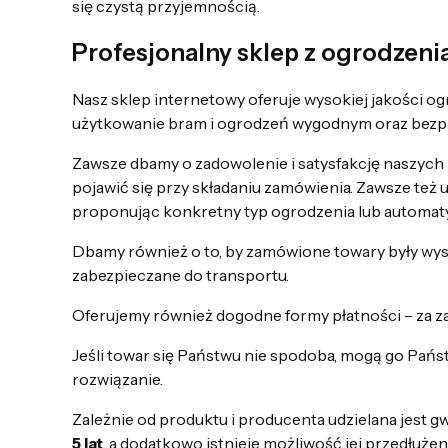
się czystą przyjemnością.
Profesjonalny sklep z ogrodzen
Nasz sklep internetowy oferuje wysokiej jakości o
użytkowanie bram i ogrodzeń wygodnym oraz bezp
Zawsze dbamy o zadowolenie i satysfakcję naszych
pojawić się przy składaniu zamówienia. Zawsze też
proponując konkretny typ ogrodzenia lub automaty
Dbamy również o to, by zamówione towary były wysy
zabezpieczane do transportu.
Oferujemy również dogodne formy płatności – za 
Jeśli towar się Państwu nie spodoba, mogą go Pańs
rozwiązanie.
Zależnie od produktu i producenta udzielana jest g
5 lat
, a dodatkowo istnieje możliwość jej przedłużen