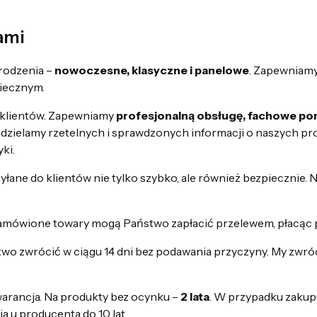
iami
grodzenia –
nowoczesne, klasyczne i panelowe
. Zapewniamy
iecznym.
 klientów. Zapewniamy
profesjonalną obsługę, fachowe po
 udzielamy rzetelnych i sprawdzonych informacji o naszych p
ki.
łane do klientów nie tylko szybko, ale również bezpiecznie.
zamówione towary mogą Państwo zapłacić przelewem, płacąc 
two zwrócić w ciągu 14 dni bez podawania przyczyny. My zwr
warancja. Na produkty bez ocynku –
2 lata
. W przypadku zak
ia u producenta do 10 lat.