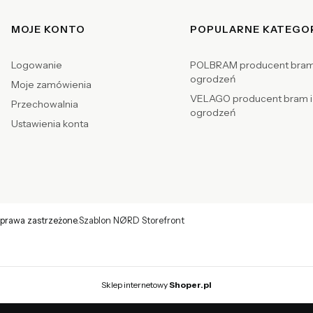
MOJE KONTO
POPULARNE KATEGO
Logowanie
POLBRAM producent bram
ogrodzeń
Moje zamówienia
VELAGO producent bram i
Przechowalnia
ogrodzeń
Ustawienia konta
rawa zastrzeżone.
Szablon NØRD Storefront
Sklep internetowy
Shoper.pl