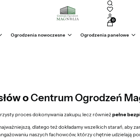
Produkty w kosz
Ogrodzenia nowoczesne
Ogrodzenia panelowe
 słów o
Centrum Ogrodzeń Mag
ejrzysty proces dokonywania zakupu, lecz również
pełne bezp
najważniejszą, dlatego też dokładamy wszelkich starań, aby z
zaangażowaniu naszych fachowców, którzy chętnie udzielają po