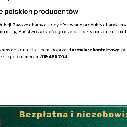
e polskich producentów
ukcji. Zawsze dbamy o to, by oferowane produkty charakteryzo
domu mogą Państwo zakupić ogrodzenia i przeznaczone do nich
szamy do kontaktu z nami poprzez
formularz kontaktowy
, p
icznie pod numerem
519 495 704
.