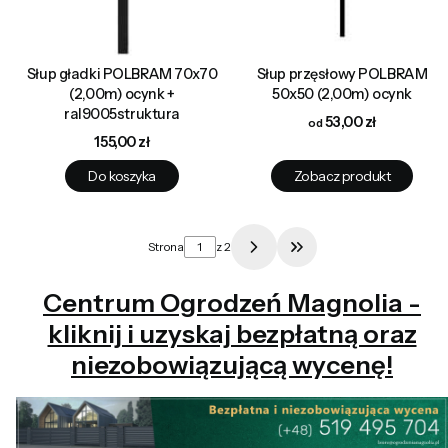
Słup gładki POLBRAM 70x70
Słup przęsłowy POLBRAM
(2,00m) ocynk +
50x50 (2,00m) ocynk
ral9005struktura
Cena
53,00 zł
Cena
155,00 zł
Do koszyka
Zobacz produkt
Strona
z 2
Przejdź do ostatniej 
Centrum Ogrodzeń Magnolia -
kliknij i uzyskaj bezpłatną oraz
niezobowiązującą wycenę!