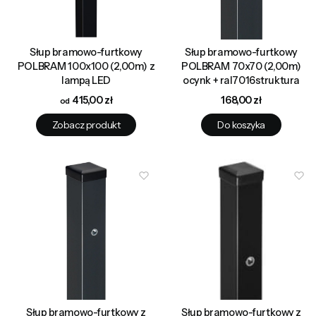
Słup bramowo-furtkowy
Słup bramowo-furtkowy
POLBRAM 100x100 (2,00m) z
POLBRAM 70x70 (2,00m)
lampą LED
ocynk + ral7016struktura
Cena
Cena
415,00 zł
168,00 zł
Zobacz produkt
Do koszyka
Słup bramowo-furtkowy z
Słup bramowo-furtkowy z