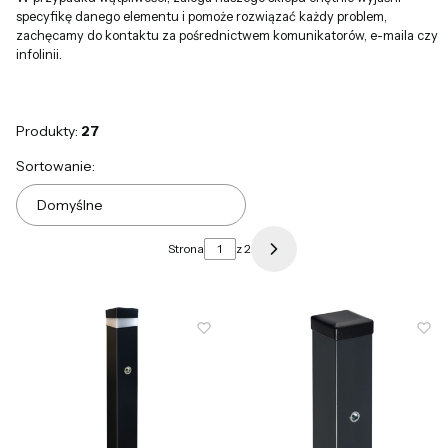
specyfikę danego elementu i pomoże rozwiązać każdy problem,
zachęcamy do kontaktu za pośrednictwem komunikatorów, e-maila czy
infolinii.
Produkty:
27
Lista produktów
Sortowanie:
Domyślne
Strona
z 2
Następne produkty