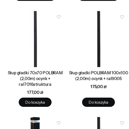
Słup gładki 70x70 POLBRAM
Słup gładki POLBRAM 100x100
(2,00m) ocynk +
(2,00m) ocynk + ral9005
ral7016struktura
Cena
175,00 zł
Cena
177,00 zł
Do koszyka
Do koszyka