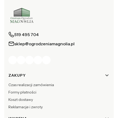
519 495 704
sklep@ogrodzeniamagnolia.pl
Linki w stopce
ZAKUPY
Czas realizacji zamówienia
Formy płatności
Koszt dostawy
Reklamacje i zwroty