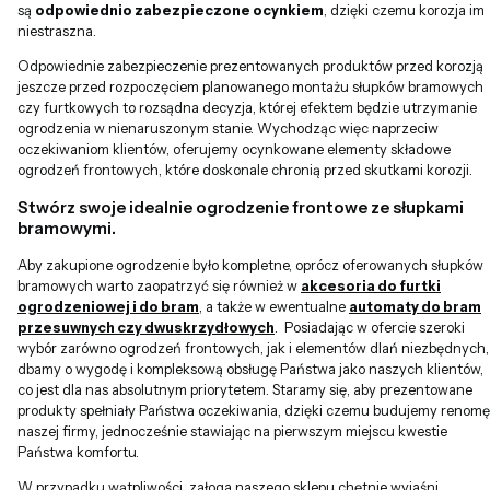
są
odpowiednio zabezpieczone ocynkiem
, dzięki czemu korozja im
niestraszna.
Odpowiednie zabezpieczenie prezentowanych produktów przed korozją
jeszcze przed rozpoczęciem planowanego montażu słupków bramowych
czy furtkowych to rozsądna decyzja, której efektem będzie utrzymanie
ogrodzenia w nienaruszonym stanie. Wychodząc więc naprzeciw
oczekiwaniom klientów, oferujemy ocynkowane elementy składowe
ogrodzeń frontowych, które doskonale chronią przed skutkami korozji.
Stwórz swoje idealnie ogrodzenie frontowe ze słupkami
bramowymi.
Aby zakupione ogrodzenie było kompletne, oprócz oferowanych słupków
bramowych warto zaopatrzyć się również w
akcesoria do furtki
ogrodzeniowej i do bram
, a także w ewentualne
automaty do bram
przesuwnych czy dwuskrzydłowych
. Posiadając w ofercie szeroki
wybór zarówno ogrodzeń frontowych, jak i elementów dlań niezbędnych,
dbamy o wygodę i kompleksową obsługę Państwa jako naszych klientów,
co jest dla nas absolutnym priorytetem. Staramy się, aby prezentowane
produkty spełniały Państwa oczekiwania, dzięki czemu budujemy renomę
naszej firmy, jednocześnie stawiając na pierwszym miejscu kwestie
Państwa komfortu.
W przypadku wątpliwości, załoga naszego sklepu chętnie wyjaśni