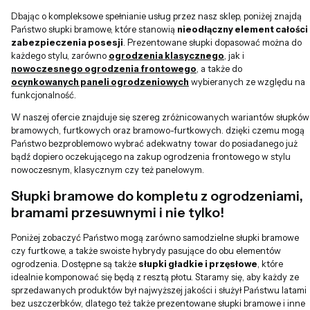
Dbając o kompleksowe spełnianie usług przez nasz sklep, poniżej znajdą
Państwo słupki bramowe, które stanowią
nieodłączny element całości
zabezpieczenia posesji
. Prezentowane słupki dopasować można do
każdego stylu, zarówno
ogrodzenia klasycznego
, jak i
nowoczesnego ogrodzenia frontowego
, a także do
ocynkowanych paneli ogrodzeniowych
wybieranych ze względu na
funkcjonalność.
W naszej ofercie znajduje się szereg zróżnicowanych wariantów słupków
bramowych, furtkowych oraz bramowo-furtkowych. dzięki czemu mogą
Państwo bezproblemowo wybrać adekwatny towar do posiadanego już
bądź dopiero oczekującego na zakup ogrodzenia frontowego w stylu
nowoczesnym, klasycznym czy też panelowym.
Słupki bramowe do kompletu z ogrodzeniami,
bramami przesuwnymi i nie tylko!
Poniżej zobaczyć Państwo mogą zarówno samodzielne słupki bramowe
czy furtkowe, a także swoiste hybrydy pasujące do obu elementów
ogrodzenia. Dostępne są także
słupki gładkie i przęsłowe
, które
idealnie komponować się będą z resztą płotu. Staramy się, aby każdy ze
sprzedawanych produktów był najwyższej jakości i służył Państwu latami
bez uszczerbków, dlatego też także prezentowane słupki bramowe i inne