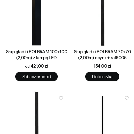
Słup gładki POLBRAM 100x100
Słup gładki POLBRAM 70x70
(2,00m) z lampą LED
(2,00m) ocynk + ral9005
Cena
Cena
421,00 zł
154,00 zł
Zobacz produkt
Do koszyka