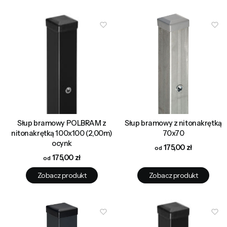
Słup bramowy POLBRAM z
Słup bramowy z nitonakrętką
nitonakrętką 100x100 (2,00m)
70x70
ocynk
Cena
175,00 zł
Cena
175,00 zł
Zobacz produkt
Zobacz produkt