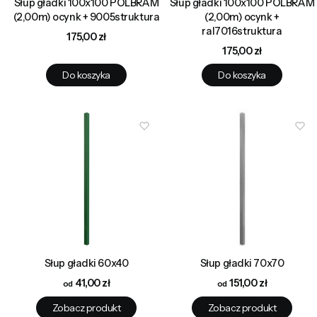
Słup gładki 100x100 POLBRAM
Słup gładki 100x100 POLBRAM
(2,00m) ocynk + 9005struktura
(2,00m) ocynk +
ral7016struktura
Cena
175,00 zł
Cena
175,00 zł
Do koszyka
Do koszyka
Słup gładki 60x40
Słup gładki 70x70
Cena
Cena
41,00 zł
151,00 zł
Zobacz produkt
Zobacz produkt