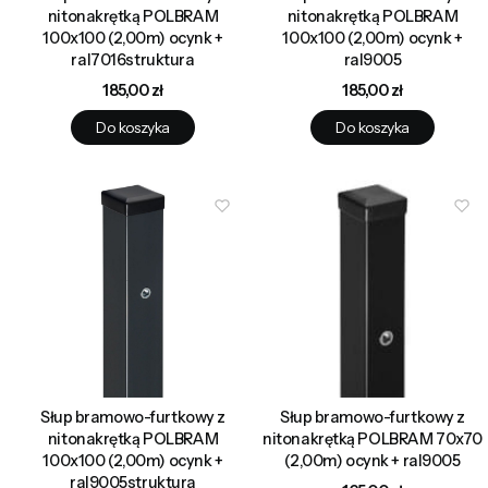
nitonakrętką POLBRAM
nitonakrętką POLBRAM
100x100 (2,00m) ocynk +
100x100 (2,00m) ocynk +
ral7016struktura
ral9005
Cena
Cena
185,00 zł
185,00 zł
Do koszyka
Do koszyka
Słup bramowo-furtkowy z
Słup bramowo-furtkowy z
nitonakrętką POLBRAM
nitonakrętką POLBRAM 70x70
100x100 (2,00m) ocynk +
(2,00m) ocynk + ral9005
ral9005struktura