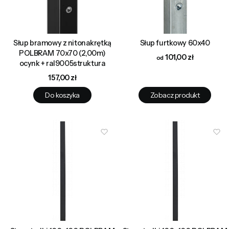
Słup bramowy z nitonakrętką
Słup furtkowy 60x40
POLBRAM 70x70 (2,00m)
Cena
101,00 zł
ocynk + ral9005struktura
Cena
157,00 zł
Do koszyka
Zobacz produkt