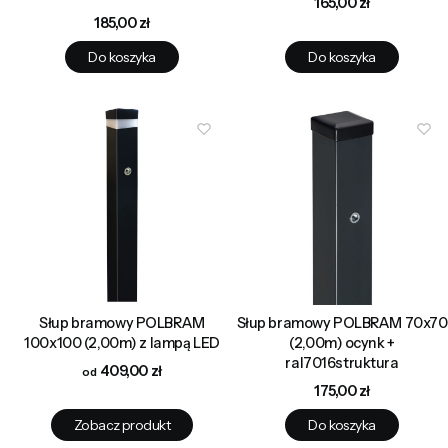
Cena
165,00 zł
Cena
185,00 zł
Do koszyka
Do koszyka
Słup bramowy POLBRAM
Słup bramowy POLBRAM 70x70
100x100 (2,00m) z lampą LED
(2,00m) ocynk +
ral7016struktura
Cena
409,00 zł
Cena
175,00 zł
Zobacz produkt
Do koszyka