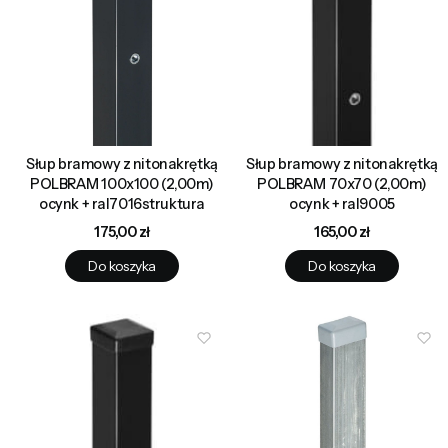
Słup bramowy z nitonakrętką
Słup bramowy z nitonakrętką
POLBRAM 100x100 (2,00m)
POLBRAM 70x70 (2,00m)
ocynk + ral7016struktura
ocynk + ral9005
Cena
Cena
175,00 zł
165,00 zł
Do koszyka
Do koszyka