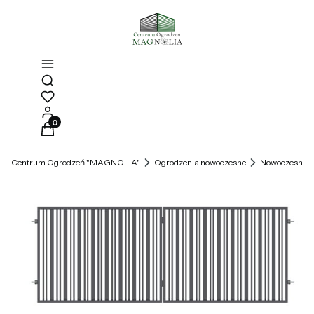
Otwórz wyszukiwarkę
Produkty w koszyku: 0. Zobacz szczegóły
Centrum Ogrodzeń "MAGNOLIA"
Ogrodzenia nowoczesne
Nowoczesne b