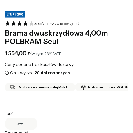
3.75
(Oceny: 20 Recenzje: 5)
Brama dwuskrzydłowa 4,00m
POLBRAM Seul
Cena
1 554,00 zł
w tym 23% VAT
w tym
23%
VAT
Ceny podane bez kosztów dostawy.
Czas wysyłki:
20 dni roboczych
Dostawa na terenie całej Polski!
Polski producent POLBRA
Ilość
szt.
Dostępność: