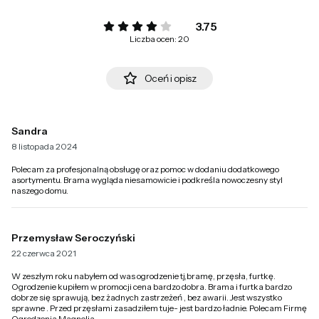
3.75
Liczba ocen: 20
Oceń i opisz
Sandra
8 listopada 2024
Polecam za profesjonalną obsługę oraz pomoc w dodaniu dodatkowego
asortymentu. Brama wygląda niesamowicie i podkreśla nowoczesny styl
naszego domu.
Przemysław Seroczyński
22 czerwca 2021
W zeszłym roku nabyłem od was ogrodzenie tj,bramę, przęsła, furtkę.
Ogrodzenie kupiłem w promocji cena bardzo dobra. Brama i furtka bardzo
dobrze się sprawują, bez żadnych zastrzeżeń , bez awarii. Jest wszystko
sprawne . Przed przęsłami zasadziłem tuje- jest bardzo ładnie. Polecam Firmę
Ogrodzenia Magnolia .