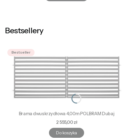
Bestsellery
Bestseller
Brama dwuskrzydłowa 4,00m POLBRAM Dubaj
Cena
2 555,00 zł
Do koszyka