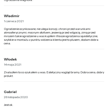
Władimir
1 czerwca 2021
Ogrodzenie ocynkowane, nie ulega korozji, chroni przed warunkami
atmosferycznymi; mocnym słońcem, jesienią przed wilgocią, zimą przed
mrozem takie ogrodzenie u was kupiłem Wasze ogrodzenia są estetyczne,
szybkie w montażu z punktu widzenia klienta jest to plusem, dodam dobra
cena.
Włodek
14 maja 2021
Znalazłem to co szukałem u was. Estetyczny wygląd bramy. Dobra cena, dobry
prdukt.
Gabriel
26 listopada 2020
Jest ok.