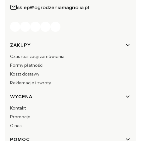
sklep@ogrodzeniamagnolia.pl
Linki w stopce
ZAKUPY
Czas realizacji zamówienia
Formy płatności
Koszt dostawy
Reklamacje i zwroty
WYCENA
Kontakt
Promocje
O nas
POMOC