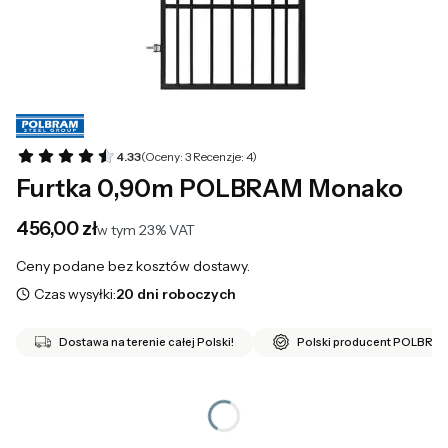
4.33
(Oceny: 3 Recenzje: 4)
Furtka 0,90m POLBRAM Monako
Cena
456,00 zł
w tym 23% VAT
w tym
23%
VAT
Ceny podane bez kosztów dostawy.
Czas wysyłki:
20 dni roboczych
Dostawa na terenie całej Polski!
Polski producent POLBRA
*
Kierunek
Wybierz