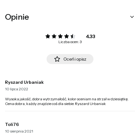
Opinie
4.33
Liczba ocen: 3
Oceń i opisz
Ryszard Urbaniak
10 lipca 2022
Wysoka jakość, dobra wytrzymałość, kolor oceniam na strzał w dziesiątkę.
Cena dobra, każdy znajdzie coś dla siebie. Ryszard Urbaniak
Toli76
10 sierpnia 2021