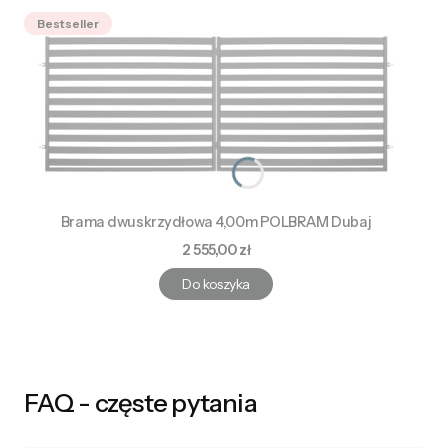
Bestseller
Brama dwuskrzydłowa 4,00m POLBRAM Dubaj
Cena
2 555,00 zł
Do koszyka
FAQ - częste pytania