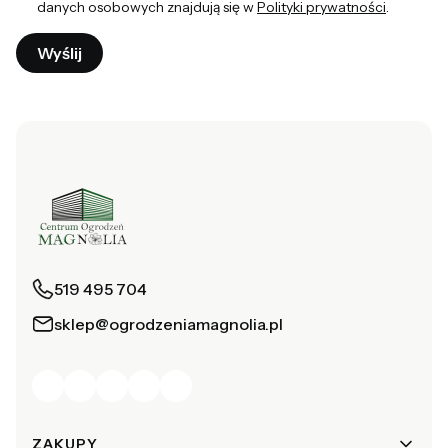
danych osobowych znajdują się w
Polityki prywatności
.
Wyślij
519 495 704
sklep@ogrodzeniamagnolia.pl
Linki w stopce
ZAKUPY