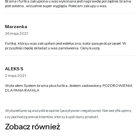
Brama i furtka zakupiona u was wykonana jest naprawdę porządnie, brama
jest solidna , wizualnie super wygląda. Polecam zakupy u was.
Marzenka
26 maja 2021
Furtkę, którą u was zakupiłam jest estetyczna, kolor pasuje do przęseł. W
przyszłości będę składać u was zamówienia. Ceny kuszą.
ALEKS S
2 maja 2021
Wybrałem System brama plus furtka. Jestem zadowolony. POZDROWIENIA
DLA PANA RAFAŁA
Wyświetlane są wszystkie opinie (pozytywne i negatywne). Nie weryfikujemy,
czy pochodzą one od klientów, którzy kupili dany produkt.
Zobacz również