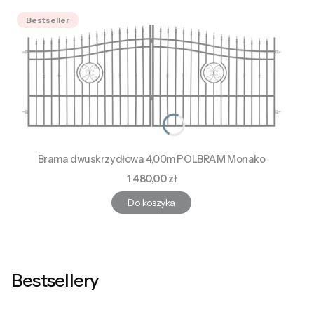
Bestseller
Brama dwuskrzydłowa 4,00m POLBRAM Monako
Cena
1 480,00 zł
Do koszyka
Bestsellery