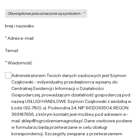
Obowiązkowe pola oznaczone są symbolem -
*
Imię i nazwisko
*
Adres e-mail
Temat
*
Wiadomość
Administratorem Twoich danych osobowych jest Szymon
Czajkowski - indywidualny przedsiębiorca wpisany do
Centralnej Ewidencji i Informacji o Działalności
Gospodarczej, prowadzącym działalność gospodarczą pod
nazwą USŁUGI HANDLOWE Szymon Czajkowski z siedzibą w
Łodzi (92-780), ul. Podwodna 24, NIP 6612093504, REGON
369187656, z którym kontakt jest możliwy pod adresem e-
mail: sklep@ogrodzeniamagnolia.pl. Dane osobowe podane
w formularzu będą przetwarzane w celu obsługi
korespondencji. Szczegóły związane z przetwarzaniem