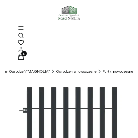
Otwórz wyszukiwarkę
Produkty w koszyku: 0. Zobacz szczegóły
trum Ogrodzeń "MAGNOLIA"
Ogrodzenia nowoczesne
Furtki nowoczesne