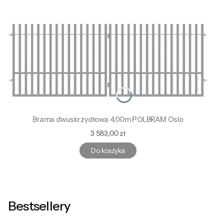
Brama dwuskrzydłowa 4,00m POLBRAM Oslo
Cena
3 583,00 zł
Do koszyka
Bestsellery