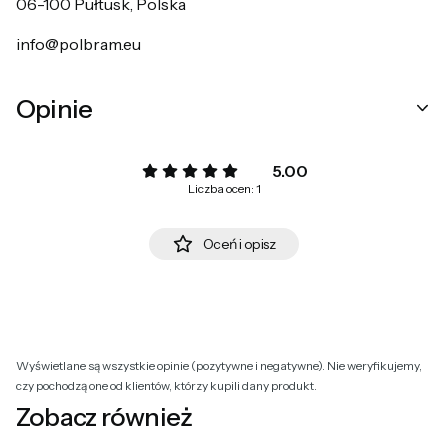
06-100 Pułtusk, Polska
info@polbram.eu
Opinie
5.00
Liczba ocen: 1
Oceń i opisz
Wyświetlane są wszystkie opinie (pozytywne i negatywne). Nie weryfikujemy,
czy pochodzą one od klientów, którzy kupili dany produkt.
Zobacz również