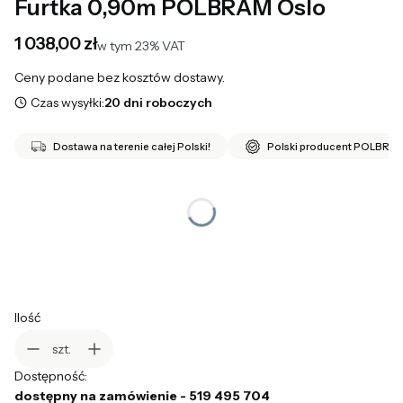
Furtka 0,90m POLBRAM Oslo
Cena
1 038,00 zł
w tym 23% VAT
w tym
23%
VAT
Ceny podane bez kosztów dostawy.
Czas wysyłki:
20 dni roboczych
Dostawa na terenie całej Polski!
Polski producent POLBRA
*
Kierunek
Wybierz
Ilość
szt.
Dostępność:
dostępny na zamówienie - 519 495 704