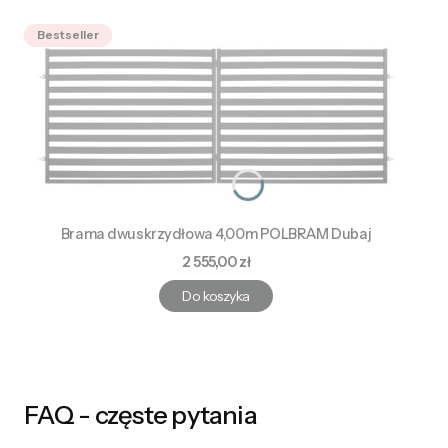
Bestseller
Brama dwuskrzydłowa 4,00m POLBRAM Dubaj
Cena
2 555,00 zł
Do koszyka
FAQ - częste pytania