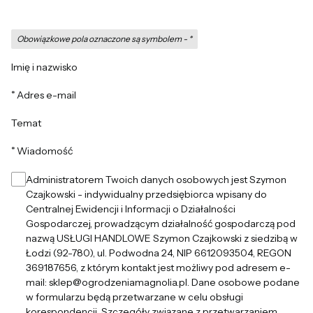
Obowiązkowe pola oznaczone są symbolem -
*
Imię i nazwisko
*
Adres e-mail
Temat
*
Wiadomość
Administratorem Twoich danych osobowych jest Szymon
Czajkowski - indywidualny przedsiębiorca wpisany do
Centralnej Ewidencji i Informacji o Działalności
Gospodarczej, prowadzącym działalność gospodarczą pod
nazwą USŁUGI HANDLOWE Szymon Czajkowski z siedzibą w
Łodzi (92-780), ul. Podwodna 24, NIP 6612093504, REGON
369187656, z którym kontakt jest możliwy pod adresem e-
mail: sklep@ogrodzeniamagnolia.pl. Dane osobowe podane
w formularzu będą przetwarzane w celu obsługi
korespondencji. Szczegóły związane z przetwarzaniem