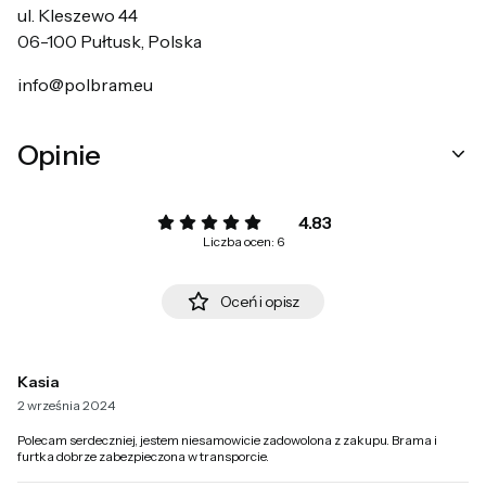
ul. Kleszewo 44
06-100 Pułtusk, Polska
info@polbram.eu
Opinie
4.83
Liczba ocen: 6
Oceń i opisz
Kasia
2 września 2024
Polecam serdeczniej, jestem niesamowicie zadowolona z zakupu. Brama i
furtka dobrze zabezpieczona w transporcie.