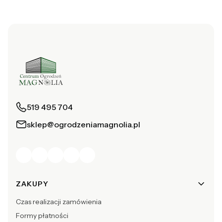
519 495 704
sklep@ogrodzeniamagnolia.pl
Linki w stopce
ZAKUPY
Czas realizacji zamówienia
Formy płatności