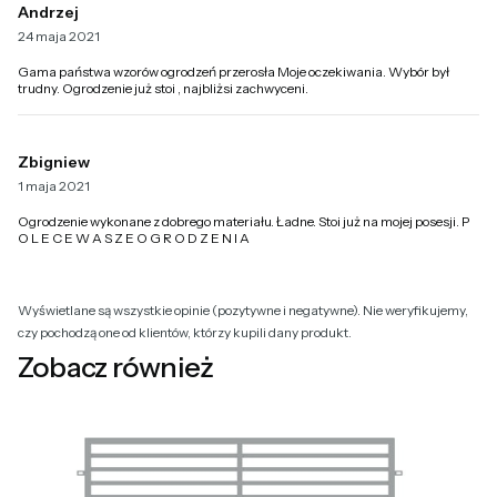
Andrzej
24 maja 2021
Gama państwa wzorów ogrodzeń przerosła Moje oczekiwania. Wybór był
trudny. Ogrodzenie już stoi , najbliżsi zachwyceni.
Zbigniew
1 maja 2021
Ogrodzenie wykonane z dobrego materiału. Ładne. Stoi już na mojej posesji. P
O L E C E W A S Z E O G R O D Z E N I A
Wyświetlane są wszystkie opinie (pozytywne i negatywne). Nie weryfikujemy,
czy pochodzą one od klientów, którzy kupili dany produkt.
Zobacz również