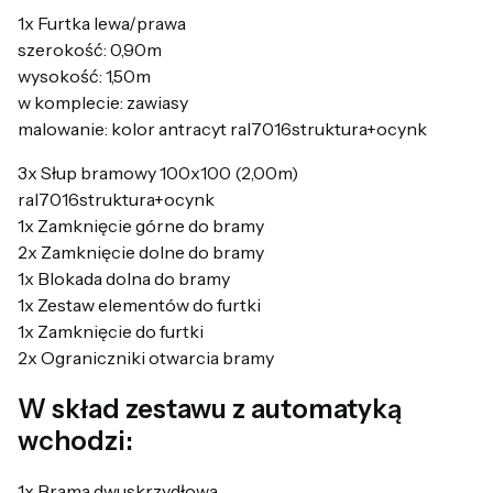
1x Furtka lewa/prawa
szerokość: 0,90m
wysokość: 1,50m
w komplecie: zawiasy
malowanie: kolor antracyt ral7016struktura+ocynk
3x Słup bramowy 100x100 (2,00m)
ral7016struktura+ocynk
1x Zamknięcie górne do bramy
2x Zamknięcie dolne do bramy
1x Blokada dolna do bramy
1x Zestaw elementów do furtki
1x Zamknięcie do furtki
2x Ograniczniki otwarcia bramy
W skład zestawu z automatyką
wchodzi:
1x Brama dwuskrzydłowa