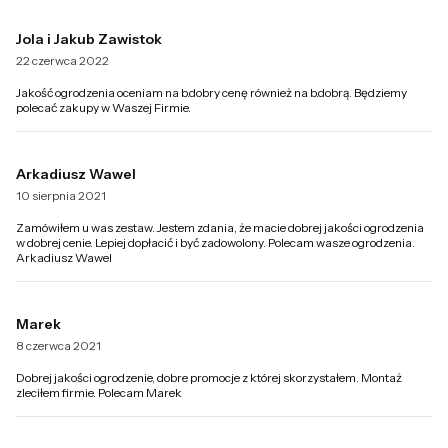
Jola i Jakub Zawistok
22 czerwca 2022
Jakość ogrodzenia oceniam na b.dobry cenę również na b.dobrą. Będziemy
polecać zakupy w Waszej Firmie.
Arkadiusz Wawel
10 sierpnia 2021
Zamówiłem u was zestaw. Jestem zdania, że macie dobrej jakości ogrodzenia
w dobrej cenie. Lepiej dopłacić i być zadowolony. Polecam wasze ogrodzenia.
Arkadiusz Wawel
Marek
8 czerwca 2021
Dobrej jakości ogrodzenie, dobre promocje z której skorzystałem. Montaż
zleciłem firmie. Polecam Marek