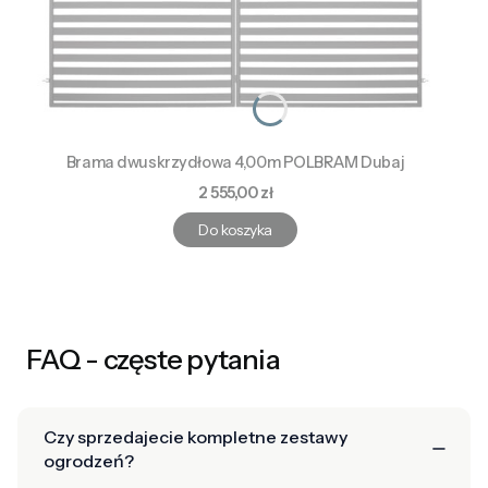
Brama dwuskrzydłowa 4,00m POLBRAM Dubaj
Cena
2 555,00 zł
Do koszyka
FAQ - częste pytania
Czy sprzedajecie kompletne zestawy
ogrodzeń?