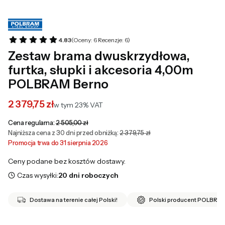
4.83
(Oceny: 6 Recenzje: 6)
Zestaw brama dwuskrzydłowa,
furtka, słupki i akcesoria 4,00m
POLBRAM Berno
2 379,75 zł
w tym 23% VAT
w tym
23%
VAT
Cena regularna:
2 505,00 zł
Najniższa cena z 30 dni przed obniżką:
2 379,75 zł
Promocja trwa do 31 sierpnia 2026
Ceny podane bez kosztów dostawy.
Czas wysyłki:
20 dni roboczych
Dostawa na terenie całej Polski!
Polski producent POLBRA