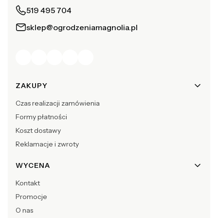
519 495 704
sklep@ogrodzeniamagnolia.pl
Linki w stopce
ZAKUPY
Czas realizacji zamówienia
Formy płatności
Koszt dostawy
Reklamacje i zwroty
WYCENA
Kontakt
Promocje
O nas