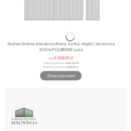
Zestaw brama dwuskrzydłowa, furtka, słupki i akcesoria
4,00m POLBRAM Luiza
Cena promocyjna
3 388,65 zł
Cena regularna:
3 567,00 zł
Najniższa cena:
3 388,65 zł
Zobacz produkt